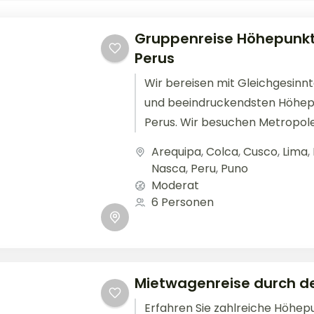
Gruppenreise Höhepunk
Perus
Wir bereisen mit Gleichgesinn
und beeindruckendsten Höhep
Perus. Wir besuchen Metropolen
kolonialer Vergangenheit, wan
Arequipa
,
Colca
,
Cusco
,
Lima
,
Spuren zahlreicher vergangener
Nasca
,
Peru
,
Puno
Moderat
6 Personen
Mietwagenreise durch d
Erfahren Sie zahlreiche Höhep