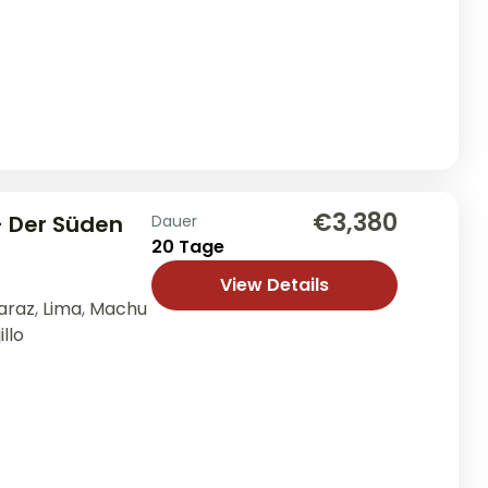
€3,380
 – Der Süden
Dauer
20 Tage
View Details
araz
,
Lima
,
Machu
illo