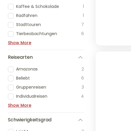
Kaffee & Schokolade
1
Radfahren
1
Stadttouren
7
Tierbeobachtungen
6
Show More
Reisearten
Amazonas
2
Beliebt
6
Gruppenreisen
3
Individualreisen
4
Show More
Schwierigkeitsgrad