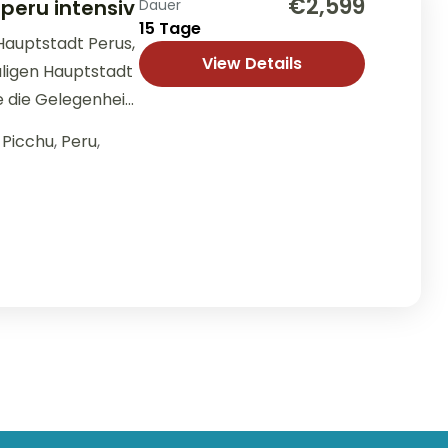
€2,599
peru intensiv
Dauer
15 Tage
 Hauptstadt Perus,
View Details
ligen Hauptstadt
 die Gelegenheit,
Picchu
,
Peru
,