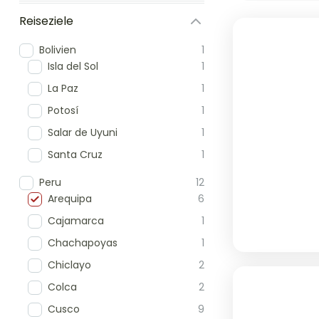
Reiseziele
Bolivien
1
Isla del Sol
1
La Paz
1
Potosí
1
Salar de Uyuni
1
Santa Cruz
1
Peru
12
Arequipa
6
Cajamarca
1
Chachapoyas
1
Chiclayo
2
Colca
2
Cusco
9