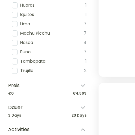
Huaraz
1
Iquitos
1
Lima
7
Machu Picchu
7
Nasca
4
Puno
7
Tambopata
1
Trujillo
2
Preis
€0
€4,599
Dauer
3 Days
20 Days
Activities