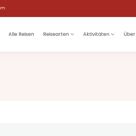
com
Alle Reisen
Reisearten
Aktivitäten
Über
 Die Reisespezialisten in Peru
isten in Peru