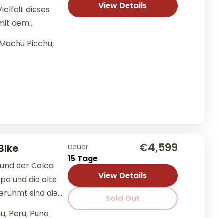
View Details
ielfalt dieses
mit dem
aradies der
Machu Picchu
,
n in...
€4,599
Bike
Dauer
15 Tage
 und der Colca
View Details
pa und die alte
erühmt sind die
Sold Out
rus –...
hu
,
Peru
,
Puno