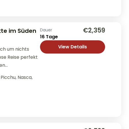
€2,359
kte im Süden
Dauer
16 Tage
View Details
ich um nichts
se Reise perfekt
den
Picchu
,
Nasca
,