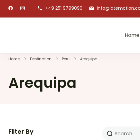
+49 251 9799090
info@latemotion.
Home
LatEmotion –
Die Reisespezial
Home
Destination
Peru
Arequipa
Arequipa
Filter By