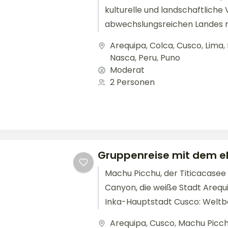
kulturelle und landschaftliche V
abwechslungsreichen Landes 
Mietwagen: Pinguine im Naturp
Arequipa
,
Colca
,
Cusco
,
Lima
,
Ballestas Inseln, mysteriöse Linie
Nasca
,
Peru
,
Puno
Moderat
2 Personen
Gruppenreise mit dem e
Machu Picchu, der Titicacasee
Canyon, die weiße Stadt Arequi
Inka-Hauptstadt Cusco: Weltb
Sehenswürdigkeiten im Süden Pe
Arequipa
,
Cusco
,
Machu Picc