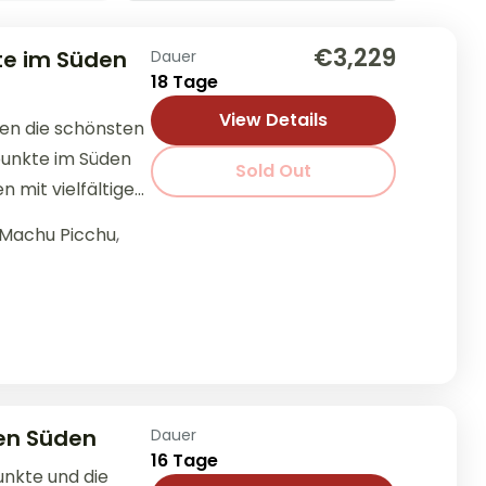
€3,229
te im Süden
Dauer
18 Tage
View Details
ten die schönsten
unkte im Süden
Sold Out
 mit vielfältiger
deln auf den
Machu Picchu
,
...
en Süden
Dauer
16 Tage
unkte und die